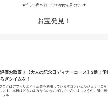
★忙しい皆々様にプチHappyを届けたい★
お宝発見！
高評価お取寄せ【大人の記念日ディナーコース】3選！予
つろぎタイムを！
ブログはアフィリエイト広告を利用していますコンシェルジュようこそ
します。本日はどうのようなものをお探しでございましょうか。誕生日
、フル...