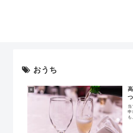
おうち
食
当
申
も