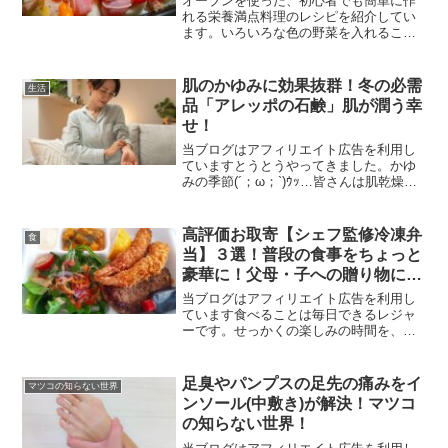
オーブンを使った、初心者でも簡単に作
れる栄養満点料理のレシピを紹介してい
ます。いろいろな色の野菜を入れること
で、とても華やかになり、パーティーや
おもてなし料理としても最高です。基
本、ほったらかしなので忙しい時にもぜ
肌のかゆみに効果抜群！冬の必需
生活
ひ！時短グッズの紹介も！
品「アレッポの石鹸」肌が潤う幸
せ！
当ブログはアフィリエイト広告を利用し
ていますとうとうやってきました。かゆ
みの季節(´；ω；`)ｳｯ…皆さんは肌乾燥に
お困りではないですか？私の肌は11月半
ばにして早くも粉吹きモード、、、しつ
こい かゆみに悩まされております。夏の
高評価お取寄【シェフ監修冷凍弁
食
間はDove...
当】３選！普段の食事をちょっと
豪華に！父母・子への贈り物に
も！
当ブログはアフィリエイト広告を利用し
ています食べることは毎日できるレジャ
ーです。せっかくの楽しみの時間を、適
当に済ましてしまうなんてもったいな
い。時にはちょっぴり贅沢にお取り寄せ
して、シェフの味を楽しんでみません
足臭やパンプスの足先の痛みをイ
マツコの知らない世界
か？お取り寄せには↓こんな良...
ンソール(中敷き)が解決！マツコ
の知らない世界！