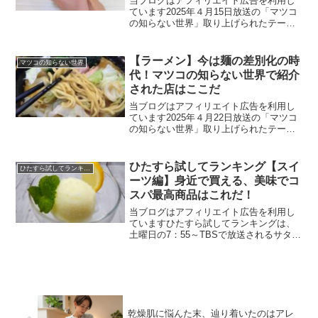
当ブログはアフィリエイト広告を利用し
ています2025年４月15日放送の「マツコ
の知らない世界」取り上げられたテーマ
は【インソール】※「マツコの知らない
世界」は、火曜日の午後８時55分～TBS
で放送されている情報番組です。マツ
【ラーメン】今は麺の差別化の時
マツコの知らない世界
コ・デラックスさ...
代！マツコの知らない世界で紹介
された店はここだ
当ブログはアフィリエイト広告を利用し
ています2025年４月22日放送の「マツコ
の知らない世界」取り上げられたテーマ
は【ラーメン】※「マツコの知らない世
界」は、火曜日の午後８時55分～TBSで
放送されている情報番組です。マツコ・
ひたすら試してランキング【スイ
ひたすら試してランキング
デラックスさん...
ーツ編】身近で買える、美味でコ
スパ最高商品はこれだ！
当ブログはアフィリエイト広告を利用し
ていますひたすら試してランキングは、
土曜日の7：55～TBSで放送されるサタデ
ープラスの大人気コーナーです。その内
容は、世の中のありとあらゆるものに独
自にランキングをつけていくというも
の！対象となる商品は...
乾燥肌に悩んた末、辿り着いたのはアレ